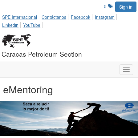
5
Sign in
SPE Internacional
Contáctanos
Facebook
Instagram
Linkedin
YouTube
Caracas Petroleum Section
Toggl
naviga
eMentoring