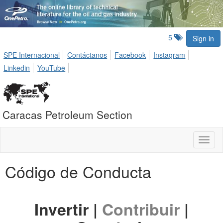
5
Sign in
SPE Internacional
Contáctanos
Facebook
Instagram
Linkedin
YouTube
Caracas Petroleum Section
Toggl
naviga
Código de Conducta
Invertir |
Contribuir
|