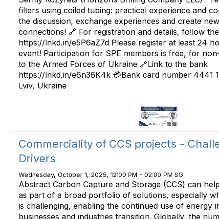
filters using coiled tubing: practical experience and c
the discussion, exchange experiences and create new
connections! 🔗 For registration and details, follow the 
https://lnkd.in/e5P6aZ7d Please register at least 24 h
event! Participation for SPE members is free, for n
to the Armed Forces of Ukraine 🔗Link to the bank
https://lnkd.in/e6n36K4k 💳Bank card number 4441 
Lviv, Ukraine
Commerciality of CCS projects - Chal
Drivers
Wednesday, October 1, 2025, 12:00 PM - 02:00 PM SG
Abstract Carbon Capture and Storage (CCS) can help
as part of a broad portfolio of solutions, especially 
is challenging, enabling the continued use of energy i
businesses and industries transition. Globally, the n