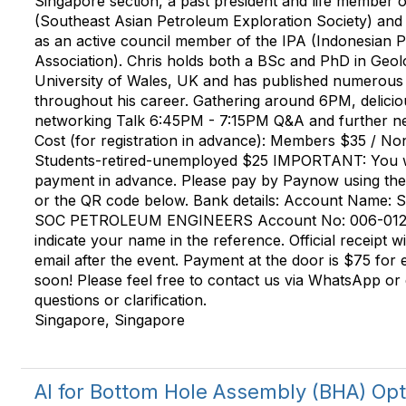
Singapore section, a past president and life member
(Southeast Asian Petroleum Exploration Society) and
as an active council member of the IPA (Indonesian 
Association). Chris holds both a BSc and PhD in Geo
University of Wales, UK and has published numerous sc
throughout his career. Gathering around 6PM, deliciou
networking Talk 6:45PM - 7:15PM Q&A and further ne
Cost (for registration in advance): Members $35 / 
Students-retired-unemployed $25 IMPORTANT: You wi
payment in advance. Please pay by Paynow using 
or the QR code below. Bank details: Account Name
SOC PETROLEUM ENGINEERS Account No: 006-0123
indicate your name in the reference. Official receipt wi
email after the event. Payment at the door is $75 for
soon! Please feel free to contact us via WhatsApp or 
questions or clarification.
Singapore, Singapore
AI for Bottom Hole Assembly (BHA) Opt