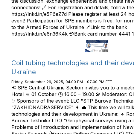
the discussion, exchange experiences and create new
connections! 🔗 For registration and details, follow the 
https://lnkd.in/e5P6aZ7d Please register at least 24 h
event! Participation for SPE members is free, for n
to the Armed Forces of Ukraine 🔗Link to the bank
https://lnkd.in/e6n36K4k 💳Bank card number 4441 
Сoil tubing technologies and their de
Ukraine
Friday, September 26, 2025, 04:00 PM - 07:00 PM EET
📢 SPE Central Ukraine Section invites you to a meetin
Hotel 📅 01 October 🕓 16:00 – 19:00 🎤 Moderator: 
✨ Sponsors of the event: LLC "STP Burova Technik
"ZAKHIDNADRASERVICE" 👨 💼 This time we will talk 
technologies and their development in Ukraine: 🔹 
Burova Tekhnika LLC) "Geophysical surveys using a co
Problems of Introduction and Implementation of New
Serhiy Kozyrets (Horizons Drilling Company LLC) "T