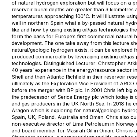
of natural hydrogen exploration but will focus on a p
reservoir burial depths are greater than 3 kilometres
temperatures approaching 100°C. It will illustrate us
well in northern Spain what a by-passed natural hyd
like and how by using existing oil/gas technologies th
form the basis for Europe’s first commercial natural
development. The one take away from this lecture sh
natural/geologic hydrogen exists, it can be explored 
produced commercially by leveraging existing oil/gas
technologies. Distinguished Lecturer: Christopher Atk
40 years’ experience in the energy/resource sector ini
Shell and then Atlantic Richfield in their reservoir res
ultimately as the Exploration Vice President of ARCO
before the merger with BP plc. In 2001 Chris left big 
the predecessor of Serica Energy plc which today is o
and gas producers in the UK North Sea. In 2018 he c
Aragon which is exploring for natural/geologic hydro
Spain, UK, Poland, Australia and Oman. Chris also cur
non-executive director of Lime Petroleum in Norway 
and board member for Masirah Oil in Oman. Chris is