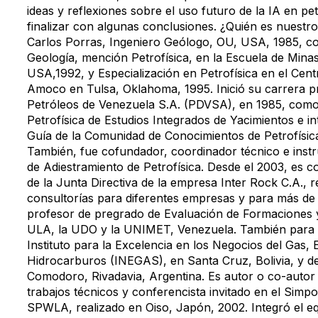
ideas y reflexiones sobre el uso futuro de la IA en pet
finalizar con algunas conclusiones. ¿Quién es nuest
Carlos Porras, Ingeniero Geólogo, OU, USA, 1985, c
Geología, mención Petrofísica, en la Escuela de Mina
USA,1992, y Especialización en Petrofísica en el Cen
Amoco en Tulsa, Oklahoma, 1995. Inició su carrera p
Petróleos de Venezuela S.A. (PDVSA), en 1985, com
Petrofísica de Estudios Integrados de Yacimientos e i
Guía de la Comunidad de Conocimientos de Petrofísic
También, fue cofundador, coordinador técnico e inst
de Adiestramiento de Petrofísica. Desde el 2003, es
de la Junta Directiva de la empresa Inter Rock C.A., r
consultorías para diferentes empresas y para más de 
profesor de pregrado de Evaluación de Formaciones y
ULA, la UDO y la UNIMET, Venezuela. También para e
Instituto para la Excelencia en los Negocios del Gas, 
Hidrocarburos (INEGAS), en Santa Cruz, Bolivia, y 
Comodoro, Rivadavia, Argentina. Es autor o co-autor
trabajos técnicos y conferencista invitado en el Simpo
SPWLA, realizado en Oiso, Japón, 2002. Integró el e