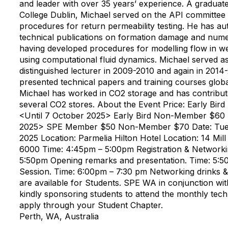
and leader with over 35 years’ experience. A graduate
College Dublin, Michael served on the API committee
procedures for return permeability testing. He has a
technical publications on formation damage and numer
having developed procedures for modelling flow in we
using computational fluid dynamics. Michael served a
distinguished lecturer in 2009-2010 and again in 2014
presented technical papers and training courses globa
Michael has worked in CO2 storage and has contribute
several CO2 stores. About the Event Price: Early B
<Until 7 October 2025> Early Bird Non-Member $60 
2025> SPE Member $50 Non-Member $70 Date: Tues
2025 Location: Parmelia Hilton Hotel Location: 14 Mil
6000 Time: 4:45pm – 5:00pm Registration & Networki
5:50pm Opening remarks and presentation. Time: 5:
Session. Time: 6:00pm – 7:30 pm Networking drinks & 
are available for Students. SPE WA in conjunction wit
kindly sponsoring students to attend the monthly tech
apply through your Student Chapter.
Perth, WA, Australia