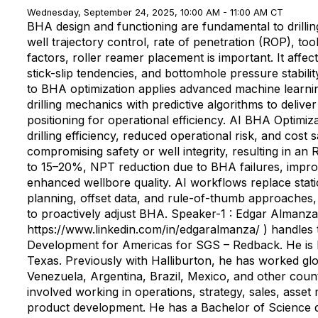
Wednesday, September 24, 2025, 10:00 AM - 11:00 AM CT
BHA design and functioning are fundamental to drill
well trajectory control, rate of penetration (ROP), tool 
factors, roller reamer placement is important. It affec
stick-slip tendencies, and bottomhole pressure stabili
to BHA optimization applies advanced machine learnin
drilling mechanics with predictive algorithms to delive
positioning for operational efficiency. AI BHA Optimiza
drilling efficiency, reduced operational risk, and cost 
compromising safety or well integrity, resulting in an
to 15–20%, NPT reduction due to BHA failures, improve
enhanced wellbore quality. AI workflows replace stat
planning, offset data, and rule-of-thumb approaches,
to proactively adjust BHA. Speaker-1 : Edgar Almanza
https://www.linkedin.com/in/edgaralmanza/ ) handles 
Development for Americas for SGS – Redback. He is 
Texas. Previously with Halliburton, he has worked glo
Venezuela, Argentina, Brazil, Mexico, and other count
involved working in operations, strategy, sales, asse
product development. He has a Bachelor of Science 