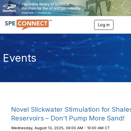
Log in
T
o
g
g
l
e
Events
n
a
v
i
g
a
t
i
o
n
Novel Slickwater Stimulation for Shale
Reservoirs – Don’t Pump More Sand!
Wednesday, August 13, 2025, 09:00 AM - 10:00 AM CT