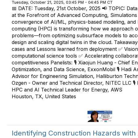
Tuesday, October 21, 2025, 03:45 PM - 04:45 PM CT
📅 DATE: Tuesday, 21st October, 2025 📢 TOPIC: Data 
at the Forefront of Advanced Computing, Simulations
convergence of AI/ML, physics-based modeling, and
computing (HPC) is transforming how we approach 
problems—from optimizing subsurface models to acce
design and scaling digital twins in the cloud. Takeaway
cases and Lessons learned from deployment ✅ Vision 
computational science tools ✅ Accelerating collabora
competitiveness Panelists: 🎙️ Xiaojun Huang - Chief E
Optimization, and Data Science, ExxonMobil 🎙️ Hadi A
Advisor for Engineering Simulation, Halliburton Techn
Ozgen - Owner and Technical Director, NITEC LLC 🎙️ 
HPC and AI Technical Leader for Energy, AWS
Houston, TX, United States
Identifying Construction Hazards with 