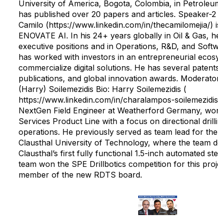
University of America, Bogota, Colombia, in Petroleu
has published over 20 papers and articles. Speaker-2 
Camilo (https://www.linkedin.com/in/thecamilomejia/) 
ENOVATE AI. In his 24+ years globally in Oil & Gas, h
executive positions and in Operations, R&D, and Soft
has worked with investors in an entrepreneurial ecos
commercialize digital solutions. He has several patents
publications, and global innovation awards. Moderat
(Harry) Soilemezidis Bio: Harry Soilemezidis (
https://www.linkedin.com/in/charalampos-soilemezidi
NextGen Field Engineer at Weatherford Germany, worki
Services Product Line with a focus on directional dr
operations. He previously served as team lead for the D
Clausthal University of Technology, where the team
Clausthal’s first fully functional 1.5-inch automated s
team won the SPE Drillbotics competition for this proj
member of the new RDTS board.