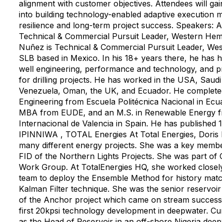
alignment with customer objectives. Attendees will gain
into building technology-enabled adaptive execution 
resilience and long-term project success. Speakers: 
Technical & Commercial Pursuit Leader, Western Hem
Nuñez is Technical & Commercial Pursuit Leader, We
SLB based in Mexico. In his 18+ years there, he has h
well engineering, performance and technology, and 
for drilling projects. He has worked in the USA, Saud
Venezuela, Oman, the UK, and Ecuador. He complete
Engineering from Escuela Politécnica Nacional in Ecua
MBA from EUDE, and an M.S. in Renewable Energy f
Internacional de Valencia in Spain. He has published 
IPINNIWA , TOTAL Energies At Total Energies, Doris
many different energy projects. She was a key membe
FID of the Northern Lights Projects. She was part of
Work Group. At TotalEnergies HQ, she worked closely
team to deploy the Ensemble Method for history matc
Kalman Filter technique. She was the senior reservoir
of the Anchor project which came on stream successf
first 20kpsi technology development in deepwater. Curr
as the Head of Reservoir in an off-shore Nigeria deep