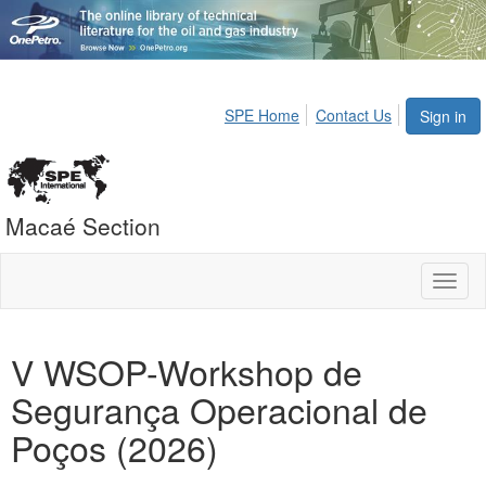
SPE Home
Contact Us
Sign in
Macaé Section
Toggl
naviga
V WSOP-Workshop de
Segurança Operacional de
Poços (2026)