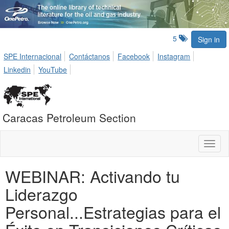
5
Sign in
SPE Internacional
Contáctanos
Facebook
Instagram
Linkedin
YouTube
Caracas Petroleum Section
Toggl
naviga
WEBINAR: Activando tu
Liderazgo
Personal...Estrategias para el