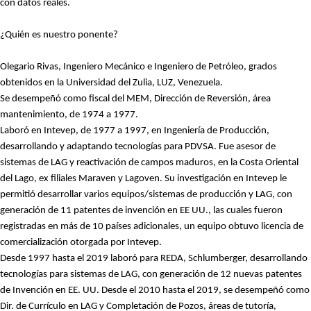
con datos reales.
¿Quién es nuestro ponente?
Olegario Rivas, Ingeniero Mecánico e Ingeniero de Petróleo, grados
obtenidos en la Universidad del Zulia, LUZ, Venezuela.
Se desempeñó como fiscal del MEM, Dirección de Reversión, área
mantenimiento, de 1974 a 1977.
Laboró en
Intevep
, de 1977 a 1997, en Ingeniería de Producción,
desarrollando y adaptando tecnologías para PDVSA. Fue asesor de
sistemas de LAG y reactivación de campos maduros, en la Costa Oriental
del Lago, ex filiales
Maraven
y
Lagoven
. Su investigación en
Intevep
le
permitió desarrollar varios equipos/sistemas de producción y LAG, con
generación de 11 patentes de invención en EE UU., las cuales fueron
registradas en más de 10 países adicionales, un equipo obtuvo licencia de
comercialización otorgada por
Intevep
.
Desde 1997 hasta el 2019 laboró para REDA, Schlumberger, desarrollando
tecnologías para sistemas de LAG, con generación de 12 nuevas patentes
de Invención en EE. UU. Desde el 2010 hasta el 2019, se desempeñó como
Dir. de Currículo en LAG y
Completación
de Pozos, áreas de tutoría,