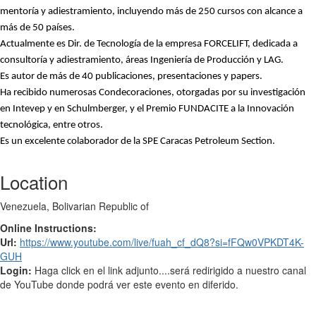
mentoría y adiestramiento, incluyendo más de 250 cursos con alcance a
más de 50 países.
Actualmente es Dir. de Tecnología de la empresa FORCELIFT, dedicada a
consultoría y adiestramiento, áreas Ingeniería de Producción y LAG.
Es autor de más de 40 publicaciones, presentaciones y
papers
.
Ha recibido numerosas Condecoraciones, otorgadas por su investigación
en
Intevep
y en
Schulmberger
, y el Premio FUNDACITE a la Innovación
tecnológica, entre otros.
Es un excelente colaborador de la SPE Caracas
Petroleum
Section
.
Location
Venezuela, Bolivarian Republic of
Online Instructions:
Url:
https://www.youtube.com/live/fuah_cf_dQ8?si=fFQw0VPKDT4K-
GUH
Login:
Haga click en el link adjunto....será redirigido a nuestro canal
de YouTube donde podrá ver este evento en diferido.